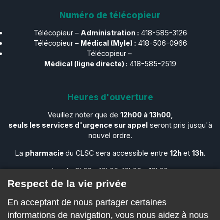
Numéro de télécopieur
Télécopieur –
Administration :
418-585-3126
Télécopieur –​​​​​​​
Médical (Myle) :
418-506-0966
Télécopieur –​​​​​​​
Médical (ligne directe) :
418-585-2519
Heures d'ouverture
Veuillez noter que de
12h00 à 13h00
,
seuls les services d'urgence sur appel
seront pris jusqu'à
nouvel ordre.
La
pharmacie
du CLSC sera accessible entre
12h
et
13h
.
Lundi : 8h30 – 12h00, 13h00 – 16h30
Mardi : 8h30 – 12h00, 13h00 – 16h30
Respect de la vie privée
Mercredi : 8h30 – 12h00, 13h00 – 16h30
En acceptant de nous partager certaines
Jeudi : 8h30 – 12h00, 13h00 – 16h30
Vendredi : 8h30 – 12h00, 13h00 – 16h30
informations de navigation, vous nous aidez à nous