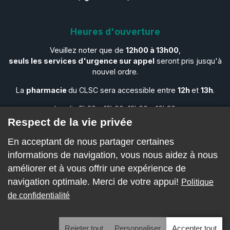
Heures d'ouverture
Veuillez noter que de
12h00 à 13h00
,
seuls les services d'urgence sur appel
seront pris jusqu'à
nouvel ordre.
La
pharmacie
du CLSC sera accessible entre
12h
et
13h
.
Lundi : 8h30 – 12h00, 13h00 – 16h30
Mardi : 8h30 – 12h00, 13h00 – 16h30
Respect de la vie privée
Mercredi : 8h30 – 12h00, 13h00 – 16h30
En acceptant de nous partager certaines
Jeudi : 8h30 – 12h00, 13h00 – 16h30
Vendredi : 8h30 – 12h00, 13h00 – 16h30
informations de navigation, vous nous aidez à nous
Samedi : FERMÉ
améliorer et à vous offrir une expérience de
Dimanche : FERMÉ
navigation optimale. Merci de votre appui!
Politique
de confidentialité
Tous droits réservés. © 2026 CLSC Naskapi
Rejeter tout
Personnaliser
Accepter tout