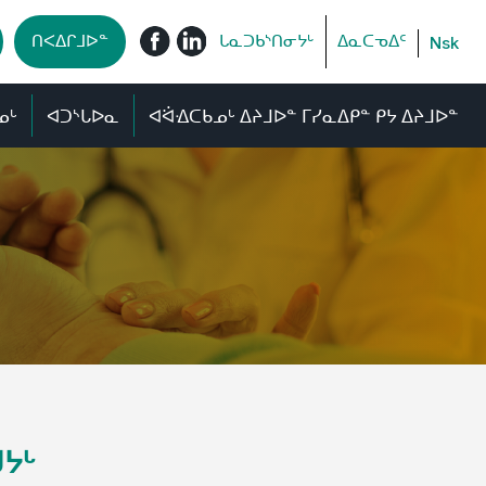
ᑎᐸᐃᒋᒧᐅᓐ
ᒐᓇᑐᑲᔅᑎᓂᔭᒡ
ᐃᓇᑕᓀᐃᑦ
Nsk
ᓄᒡ
ᐊᑐᔅᒐᐅᓇ
ᐊᐛᐎᑕᑲᓄᒡ ᐃᔨᒧᐅᓐ ᒥᓯᓇᐃᑭᓐ ᑭᔭ ᐃᔨᒧᐅᓐ
ᔭᒡ