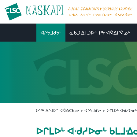
ᐊᔨᔭᒧᑯᔭᒡ
ᓇᑲᑐᐎᒥᑐᐅᓐ ᑭᔭ ᐊᐛᐃᒋᐛᓄᒡ
ᐅᔅᑭᒡ ᐃᔨᒧᐅᓐ ᐊᐛᐎᑕᑲᓄᒡ
ᐊᔨᔭᒧᑯᔭᒡ
ᐅᒋᒪᐅᒡ ᐊᐧᑯᓱᐅᓂ
ᐅᒋᒪᐅᒡ ᐊᐧᑯᓱᐅᓂᒡ ᑲᒪᒧᐎ