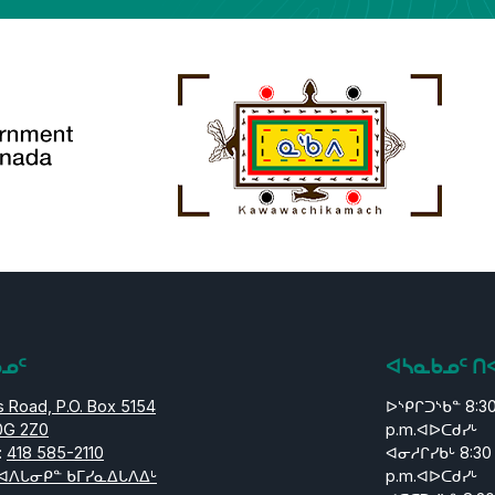
ᑲᓄᑦ
ᐊᓴᓇᑲᓄᑦ ᑎ
 Road, P.O. Box 5154
ᐅᔅᑭᒋᑐᔅᑲᓐ 8:3
0G 2Z0
p.m.ᐊᐅᑕᑯᓯᒡ
:
418 585-2110
ᐊᓂᓱᒋᓯᑲᒡ 8:30
ᐊᐱᒐᓂᑭᓐ ᑲᒥᓯᓇᐃᒐᐱᐃᒡ
p.m.ᐊᐅᑕᑯᓯᒡ