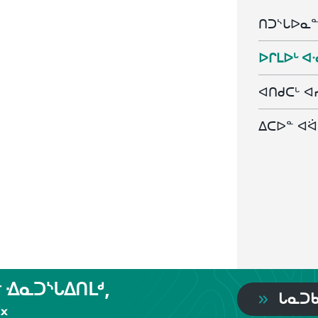
ᑎᑐᔅᒐᐅᓇ
ᐅᒋᒪᐅᒡ ᐊ
ᐊᑎᑯᑕᒡ ᐊ
ᐃᑕᐅᓐ ᐊᐛ
ᓐ ᐎᓇᑐᔅᒐᐃᑎᒪᒄ,
ᒐᓇᑐᑲ
᙮