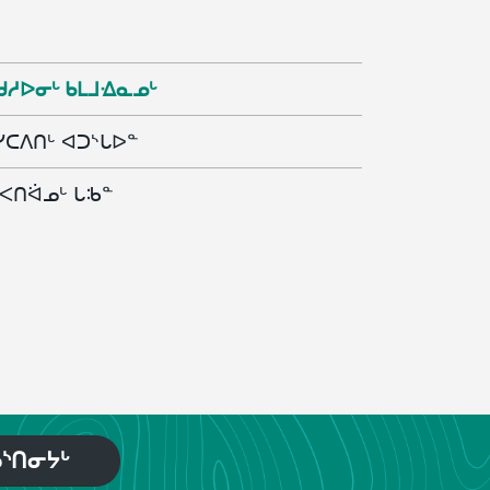
ᓐ
ᐧᑯᓱᐅᓂᒡ ᑲᒪᒧᐎᓇᓄᒡ
ᓯᑕᐱᑎᒡ ᐊᑐᔅᒐᐅᓐ
ᐸᑎᐛᓄᒡ ᒐᒂᓐ
ᔅᑎᓂᔭᒡ