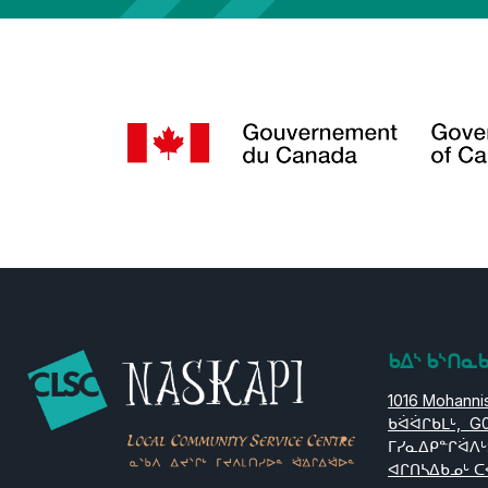
ᑲᐃᔅ ᑲᔅᑎᓇ
1016 Mohannis
ᑲᐛᐛᒋᑲᒪᒡ, G
ᒥᓯᓇᐃᑭᓐᒋᐛᐱᒡ
ᐊᒋᑎᓴᐃᑲᓄᒡ ᑕ