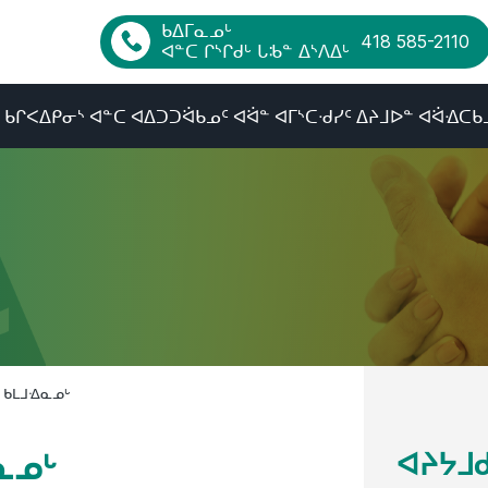
ᑲᐃᒥᓇᓄᒡ
418 585-2110
ᐊᓐᑕ ᒋᔅᒋᑯᒡ ᒐᒂᓐ ᐃᔅᐱᐃᒡ
ᑲᒋᐸᐃᑭᓂᔅ ᐊᓐᑕ ᐊᐃᑐᑐᐛᑲᓄᑦ ᐊᐛᓐ ᐊᒥᔅᑕᐧᑯᓯᑦ ᐃᔨᒧᐅᓐ ᐊᐛᐎᑕᑲ
ᒡ ᑲᒪᒧᐎᓇᓄᒡ
ᐊᔨᔭᒧᑯ
ᓇᓄᒡ