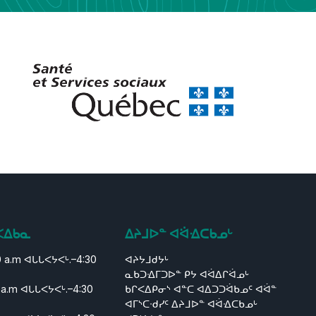
ᐸᐃᑲᓇ
ᐃᔨᒧᐅᓐ ᐊᐛᐎᑕᑲᓄᒡ
0 a.m ᐊᒐᒐᐸᔭᐸᒡ.–4:30
ᐊᔨᔭᒧᑯᔭᒡ
ᓇᑲᑐᐎᒥᑐᐅᓐ ᑭᔭ ᐊᐛᐃᒋᐛᓄᒡ
 a.m ᐊᒐᒐᐸᔭᐸᒡ.–4:30
ᑲᒋᐸᐃᑭᓂᔅ ᐊᓐᑕ ᐊᐃᑐᑐᐛᑲᓄᑦ ᐊᐛᓐ
ᐊᒥᔅᑕᐧᑯᓯᑦ ᐃᔨᒧᐅᓐ ᐊᐛᐎᑕᑲᓄᒡ