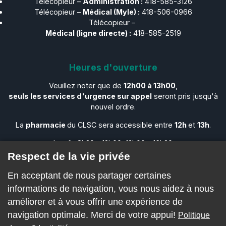
Télécopieur –
Administration :
418-585-3126
Télécopieur –​​​​​​​
Médical (Myle) :
418-506-0966
Télécopieur –​​​​​​​
Médical (ligne directe) :
418-585-2519
Heures d'ouverture
Veuillez noter que de
12h00 à 13h00
,
seuls les services d'urgence sur appel
seront pris jusqu'à
nouvel ordre.
La
pharmacie
du CLSC sera accessible entre
12h
et
13h
.
Lundi : 8h30 – 12h00, 13h00 – 16h30
Mardi : 8h30 – 12h00, 13h00 – 16h30
Respect de la vie privée
Mercredi : 8h30 – 12h00, 13h00 – 16h30
En acceptant de nous partager certaines
Jeudi : 8h30 – 12h00, 13h00 – 16h30
Vendredi : 8h30 – 12h00, 13h00 – 16h30
informations de navigation, vous nous aidez à nous
Samedi : FERMÉ
améliorer et à vous offrir une expérience de
Dimanche : FERMÉ
navigation optimale. Merci de votre appui!
Politique